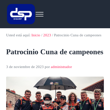
Saltar al contenido principal
Skip to header right navigation
Skip to site footer
Menu
Eventos
by disarp.com
Usted está aquí:
Inicio
/
2023
/
Patrocinio Cuna de campeones
Patrocinio Cuna de campeones
3 de noviembre de 2023
por
administrador