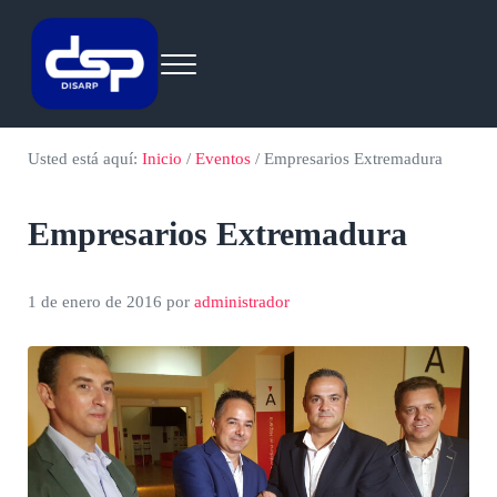
Saltar al contenido principal
Skip to header right navigation
Skip to site footer
Menu
Eventos
by disarp.com
Usted está aquí:
Inicio
/
Eventos
/
Empresarios Extremadura
Empresarios Extremadura
1 de enero de 2016
por
administrador