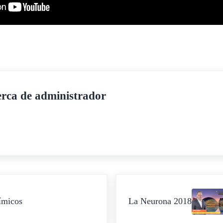
erca de
administrador
Siguiente entrada:
ímicos
La Neurona 2018