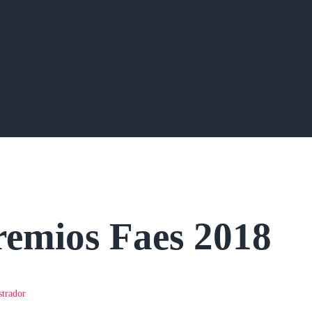
remios Faes 2018
strador