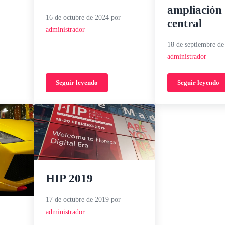
ampliación
16 de octubre de 2024
por
central
administrador
18 de septiembre d
administrador
Seguir leyendo
Seguir leyendo
o2 y Moto3
Cleantex Africa 2024
Reunión c
HIP 2019
17 de octubre de 2019
por
administrador