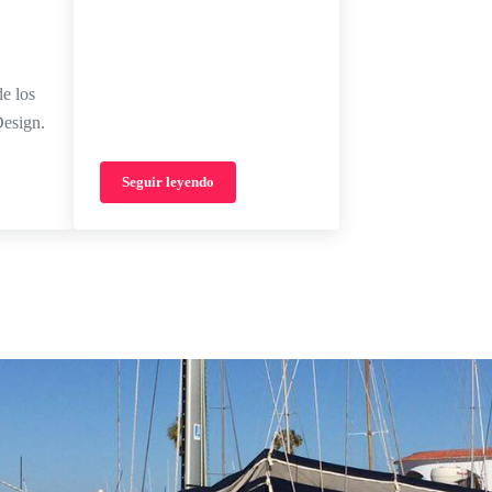
e los
esign.
Seguir leyendo
HIP 2019