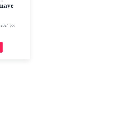
 nave
e 2024
por
omerciales y ampliación nave central