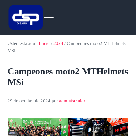
Saltar al contenido principal
Skip to header right navigation
Skip to site footer
Menu
Eventos
by disarp.com
Usted está aquí:
Inicio
/
2024
/
Campeones moto2 MTHelmets
MSi
Campeones moto2 MTHelmets
MSi
29 de octubre de 2024
por
administrador